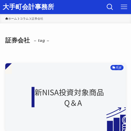
大手町会計事務所
ホーム
コラム
証券会社
証券会社
– tag –
投資