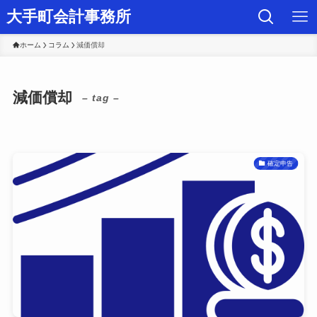
大手町会計事務所
ホーム
コラム
減価償却
減価償却
– tag –
確定申告