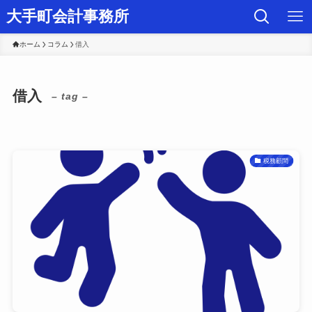
大手町会計事務所
ホーム
コラム
借入
借入
– tag –
税務顧問