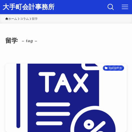
大手町会計事務所
ホーム
コラム
留学
留学
– tag –
相続税申告