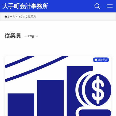
大手町会計事務所
ホーム
コラム
従業員
従業員
– tag –
確定申告