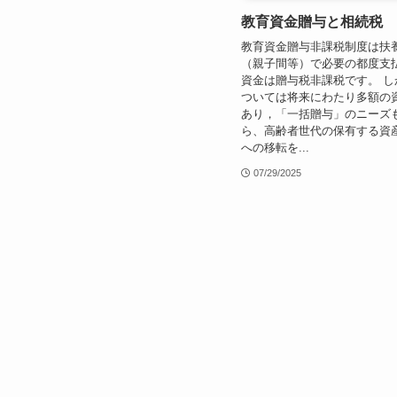
教育資金贈与と相続税
教育資金贈与非課税制度は扶
（親子間等）で必要の都度支
資金は贈与税非課税です。 し
ついては将来にわたり多額の
あり，「一括贈与」のニーズ
ら、高齢者世代の保有する資
への移転を...
07/29/2025