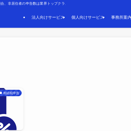
割合、非居住者の申告数は業界トップクラスです。平日夜間や土曜日・日曜日も対
法人向けサービス
個人向けサービス
事務所案
相続税申告