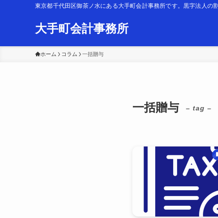
東京都千代田区御茶ノ水にある大手町会計事務所です。黒字法人の
大手町会計事務所
ホーム
コラム
一括贈与
一括贈与
– tag –