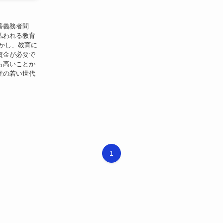
養義務者間
払われる教育
かし、教育に
資金が必要で
も高いことか
産の若い世代
1